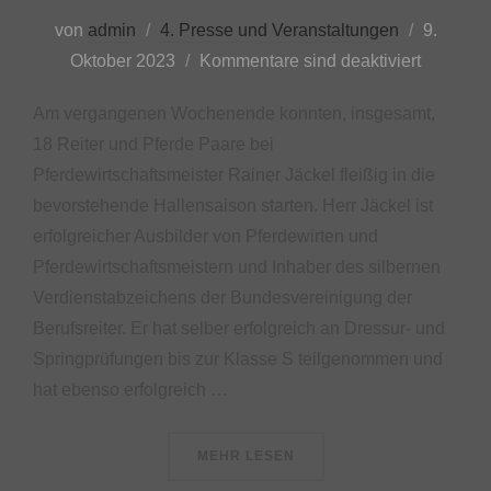
Veröffent
von
admin
4. Presse und Veranstaltungen
9.
am
Oktober 2023
Kommentare sind deaktiviert
Am vergangenen Wochenende konnten, insgesamt,
18 Reiter und Pferde Paare bei
Pferdewirtschaftsmeister Rainer Jäckel fleißig in die
bevorstehende Hallensaison starten. Herr Jäckel ist
erfolgreicher Ausbilder von Pferdewirten und
Pferdewirtschaftsmeistern und Inhaber des silbernen
Verdienstabzeichens der Bundesvereinigung der
Berufsreiter. Er hat selber erfolgreich an Dressur- und
Springprüfungen bis zur Klasse S teilgenommen und
hat ebenso erfolgreich …
ÜBER „DRESSURLEHRGANG BEI 
MEHR
LESEN