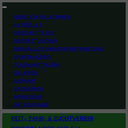
Navigation
umschalten
HERZLICH WILLKOMMEN
AKTUELLES
GESCHICHTE RFZ
REITERSTÜBCHEN
REITANLAGE UND BOXENVERMIETUNG
SPORTANGEBOT
JUGENDABTEILUNG
GALERIEN
ANFAHRT
SPONSOREN
IMPRESSUM
DATENSCHUTZ
Zum
REIT-, FAHR- & ZUCHTVEREIN
Inhalt