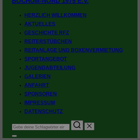
BOCHUM-NORD 1975 E.V.
springen
HERZLICH WILLKOMMEN
AKTUELLES
GESCHICHTE RFZ
REITERSTÜBCHEN
REITANLAGE UND BOXENVERMIETUNG
SPORTANGEBOT
JUGENDABTEILUNG
GALERIEN
ANFAHRT
SPONSOREN
IMPRESSUM
DATENSCHUTZ
Suchen
nach:
Seitenleiste