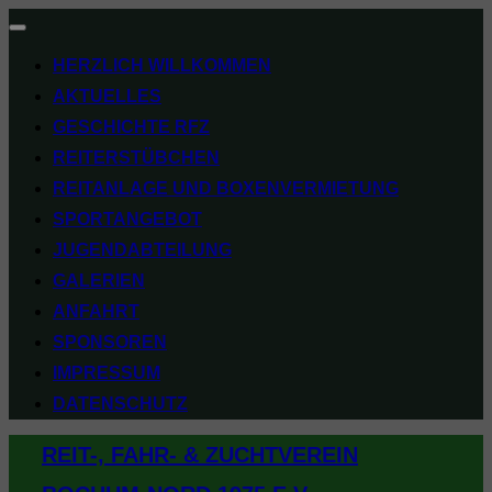
Navigation
umschalten
HERZLICH WILLKOMMEN
AKTUELLES
GESCHICHTE RFZ
REITERSTÜBCHEN
REITANLAGE UND BOXENVERMIETUNG
SPORTANGEBOT
JUGENDABTEILUNG
GALERIEN
ANFAHRT
SPONSOREN
IMPRESSUM
DATENSCHUTZ
Zum
REIT-, FAHR- & ZUCHTVEREIN
Inhalt