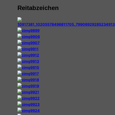
&
Reitabzeichen
Navigation
umschalten