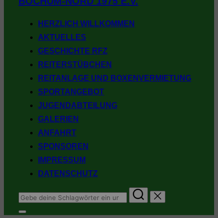
BOCHUM-NORD 1975 E.V.
springen
HERZLICH WILLKOMMEN
AKTUELLES
GESCHICHTE RFZ
REITERSTÜBCHEN
REITANLAGE UND BOXENVERMIETUNG
SPORTANGEBOT
JUGENDABTEILUNG
GALERIEN
ANFAHRT
SPONSOREN
IMPRESSUM
DATENSCHUTZ
Suchen
nach:
Seitenleiste