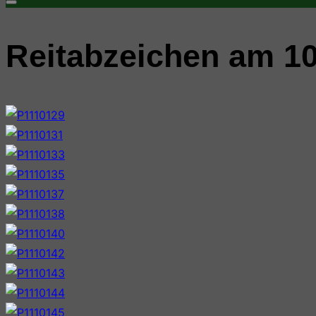
Seitenleiste
&
Reitabzeichen am 10
Navigation
umschalten