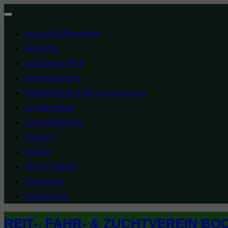
Navigation
Herzlich Willkommen
umschalten
Aktuelles
Geschichte RFZ
Reiterstübchen
Reitanlage und Boxenvermietung
Sportangebot
Jugendabteilung
Galerien
Anfahrt
SPONSOREN
Impressum
Datenschutz
Zum
REIT-, FAHR- & ZUCHTVEREIN BO