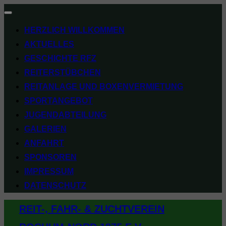
Navigation
umschalten
HERZLICH WILLKOMMEN
AKTUELLES
GESCHICHTE RFZ
REITERSTÜBCHEN
REITANLAGE UND BOXENVERMIETUNG
SPORTANGEBOT
JUGENDABTEILUNG
GALERIEN
ANFAHRT
SPONSOREN
IMPRESSUM
DATENSCHUTZ
Zum
REIT-, FAHR- & ZUCHTVEREIN
Inhalt