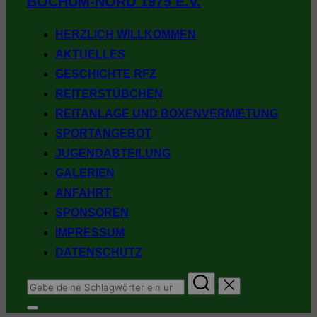
BOCHUM-NORD 1975 E.V.
springen
HERZLICH WILLKOMMEN
AKTUELLES
GESCHICHTE RFZ
REITERSTÜBCHEN
REITANLAGE UND BOXENVERMIETUNG
SPORTANGEBOT
JUGENDABTEILUNG
GALERIEN
ANFAHRT
SPONSOREN
IMPRESSUM
DATENSCHUTZ
Suchen
nach:
Seitenleiste