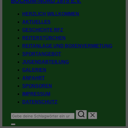
BOCHUM-NORD 1975 E.V.
springen
HERZLICH WILLKOMMEN
AKTUELLES
GESCHICHTE RFZ
REITERSTÜBCHEN
REITANLAGE UND BOXENVERMIETUNG
SPORTANGEBOT
JUGENDABTEILUNG
GALERIEN
ANFAHRT
SPONSOREN
IMPRESSUM
DATENSCHUTZ
Suchen
nach:
Seitenleiste