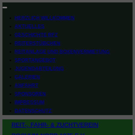
Navigation
umschalten
HERZLICH WILLKOMMEN
AKTUELLES
GESCHICHTE RFZ
REITERSTÜBCHEN
REITANLAGE UND BOXENVERMIETUNG
SPORTANGEBOT
JUGENDABTEILUNG
GALERIEN
ANFAHRT
SPONSOREN
IMPRESSUM
DATENSCHUTZ
Zum
REIT-, FAHR- & ZUCHTVEREIN
Inhalt