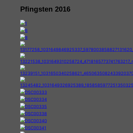
&
Pfingsten 2016
Navigation
umschalten