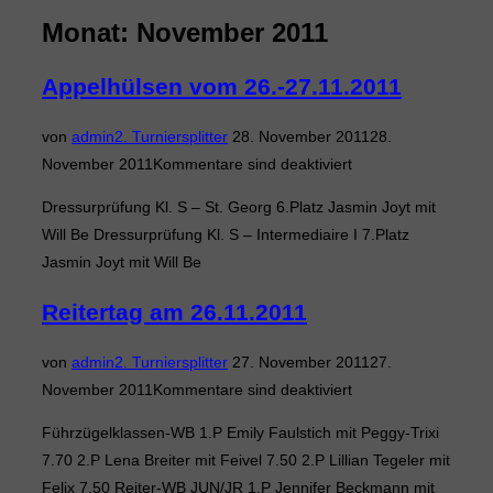
&
Monat:
November 2011
Navigation
umschalten
Appelhülsen vom 26.-27.11.2011
Veröffentlicht
von
admin
2. Turniersplitter
28. November 2011
28.
am
November 2011
Kommentare sind deaktiviert
Dressurprüfung Kl. S – St. Georg 6.Platz Jasmin Joyt mit
Will Be Dressurprüfung Kl. S – Intermediaire I 7.Platz
Jasmin Joyt mit Will Be
Reitertag am 26.11.2011
Veröffentlicht
von
admin
2. Turniersplitter
27. November 2011
27.
am
November 2011
Kommentare sind deaktiviert
Führzügelklassen-WB 1.P Emily Faulstich mit Peggy-Trixi
7.70 2.P Lena Breiter mit Feivel 7.50 2.P Lillian Tegeler mit
Felix 7.50 Reiter-WB JUN/JR 1.P Jennifer Beckmann mit