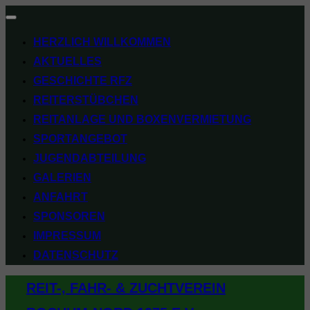
Navigation
umschalten
HERZLICH WILLKOMMEN
AKTUELLES
GESCHICHTE RFZ
REITERSTÜBCHEN
REITANLAGE UND BOXENVERMIETUNG
SPORTANGEBOT
JUGENDABTEILUNG
GALERIEN
ANFAHRT
SPONSOREN
IMPRESSUM
DATENSCHUTZ
Zum
REIT-, FAHR- & ZUCHTVEREIN
Inhalt