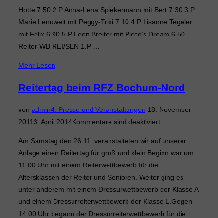
Hotte 7.50 2.P Anna-Lena Spiekermann mit Bert 7.30 3.P
Marie Lenuweit mit Peggy-Trixi 7.10 4.P Lisanne Tegeler
mit Felix 6.90 5.P Leon Breiter mit Picco’s Dream 6.50
Reiter-WB REI/SEN 1.P …
über
Mehr
Lesen
„Reitertag
Reitertag beim RFZ Bochum-Nord
am
26.11.2011“
Veröffentlicht
von
admin
4. Presse und Veranstaltungen
18. November
am
2011
3. April 2014
Kommentare sind deaktiviert
Am Samstag den 26.11. veranstalteten wir auf unserer
Anlage einen Reitertag für groß und klein.Beginn war um
11.00 Uhr mit einem Reiterwettbewerb für die
Altersklassen der Reiter und Senioren. Weiter ging es
unter anderem mit einem Dressurwettbewerb der Klasse A
und einem Dressurreiterwettbewerb der Klasse L.Gegen
14.00 Uhr begann der Dressurreiterwettbewerb für die