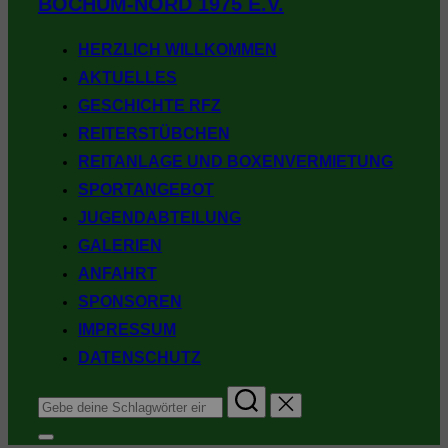
BOCHUM-NORD 1975 E.V.
springen
HERZLICH WILLKOMMEN
AKTUELLES
GESCHICHTE RFZ
REITERSTÜBCHEN
REITANLAGE UND BOXENVERMIETUNG
SPORTANGEBOT
JUGENDABTEILUNG
GALERIEN
ANFAHRT
SPONSOREN
IMPRESSUM
DATENSCHUTZ
Suchen
nach:
Seitenleiste