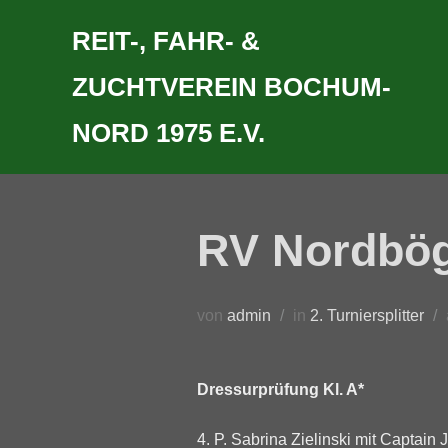
Zum
REIT-, FAHR- &
Inhalt
springen
ZUCHTVEREIN BOCHUM-
NORD 1975 E.V.
RV Nordbög
von
admin
in
2. Turniersplitter
Dressurprüfung Kl. A*
4. P. Sabrina Zielinski mit Captain