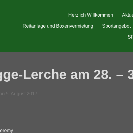
Herzlich Willkommen
Aktue
Reitanlage und Boxenvermietung
Sportangebot
S
ge-Lerche am 28. – 3
Veröffentlicht
an
5. August 2017
am
 Jeremy