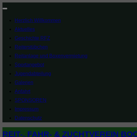
Navigation
Herzlich Willkommen
umschalten
Aktuelles
Geschichte RFZ
Reiterstübchen
Reitanlage und Boxenvermietung
Sportangebot
Jugendabteilung
Galerien
Anfahrt
SPONSOREN
Impressum
Datenschutz
Zum
REIT-, FAHR- & ZUCHTVEREIN BO