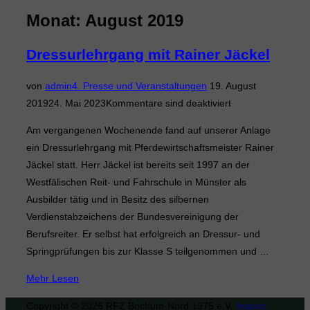
&
Monat:
August 2019
Navigation
umschalten
Dressurlehrgang mit Rainer Jäckel
Veröffentlicht
von
admin
4. Presse und Veranstaltungen
19. August
am
2019
24. Mai 2023
Kommentare sind deaktiviert
Am vergangenen Wochenende fand auf unserer Anlage
ein Dressurlehrgang mit Pferdewirtschaftsmeister Rainer
Jäckel statt. Herr Jäckel ist bereits seit 1997 an der
Westfälischen Reit- und Fahrschule in Münster als
Ausbilder tätig und in Besitz des silbernen
Verdienstabzeichens der Bundesvereinigung der
Berufsreiter. Er selbst hat erfolgreich an Dressur- und
Springprüfungen bis zur Klasse S teilgenommen und …
über
Mehr
Lesen
„Dressurlehrgang
Copyright © 2026 RFZ Bochum-Nord 1975 e.V.
Inspiro