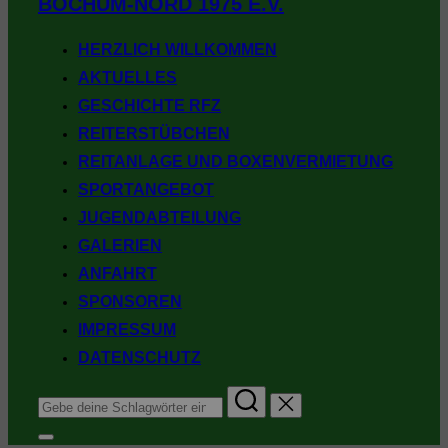
BOCHUM-NORD 1975 E.V.
springen
HERZLICH WILLKOMMEN
AKTUELLES
GESCHICHTE RFZ
REITERSTÜBCHEN
REITANLAGE UND BOXENVERMIETUNG
SPORTANGEBOT
JUGENDABTEILUNG
GALERIEN
ANFAHRT
SPONSOREN
IMPRESSUM
DATENSCHUTZ
Suchen
nach:
Seitenleiste