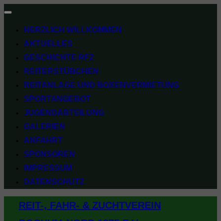
Navigation
umschalten
HERZLICH WILLKOMMEN
AKTUELLES
GESCHICHTE RFZ
REITERSTÜBCHEN
REITANLAGE UND BOXENVERMIETUNG
SPORTANGEBOT
JUGENDABTEILUNG
GALERIEN
ANFAHRT
SPONSOREN
IMPRESSUM
DATENSCHUTZ
Zum
REIT-, FAHR- & ZUCHTVEREIN
Inhalt