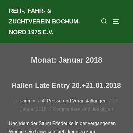
Zum
REIT-, FAHR- &
Inhalt
Suchen
springen
ZUCHTVEREIN BOCHUM-
SEITEN
nach:
NORD 1975 E.V.
Monat:
Januar 2018
Hallen Late Entry 20.+21.01.2018
Veröffentl
von
admin
4. Presse und Veranstaltungen
23.
am
Januar 2018
Kommentare sind deaktiviert
Nachdem der Sturm Friederike in der vergangenen
Woche sein Unwesen trieb, konnten zum