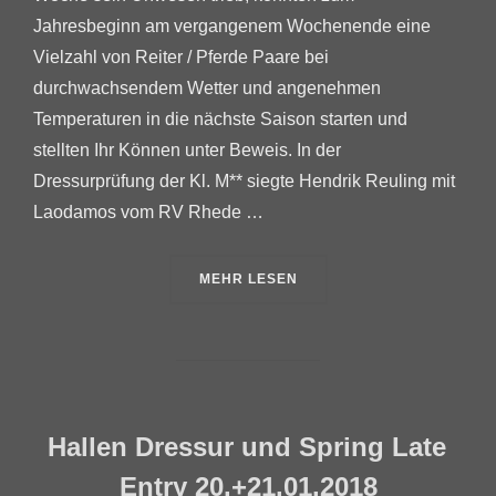
Jahresbeginn am vergangenem Wochenende eine
Vielzahl von Reiter / Pferde Paare bei
durchwachsendem Wetter und angenehmen
Temperaturen in die nächste Saison starten und
stellten Ihr Können unter Beweis. In der
Dressurprüfung der Kl. M** siegte Hendrik Reuling mit
Laodamos vom RV Rhede …
ÜBER „HALLEN LATE ENTRY 20.+
MEHR
LESEN
Hallen Dressur und Spring Late
Entry 20.+21.01.2018