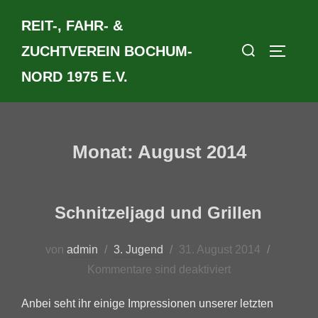
Zum
REIT-, FAHR- &
Inhalt
Suchen
springen
ZUCHTVEREIN BOCHUM-
SEITEN
nach:
NORD 1975 E.V.
Monat:
August 2014
Schnitzeljagd und Grillen
Veröffentlicht
von
admin
3. Jugend
31. August 2014
am
Kommentare sind deaktiviert
Anbei seht ihr einige Impressionen unserer letzten