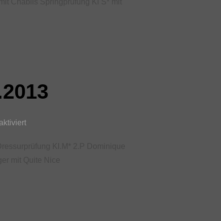
it Chablis Springprüfung Kl S* mit
.2013
ktiviert
 Dressurprüfung Kl.M* 2.P Dominique
er mit Quite Nice