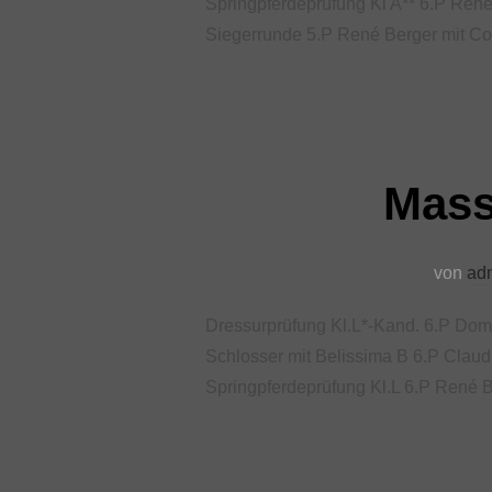
Springpferdeprüfung Kl A** 6.P René
Siegerrunde 5.P René Berger mit C
Mass
von
ad
Dressurprüfung Kl.L*-Kand. 6.P Domi
Schlosser mit Belissima B 6.P Claud
Springpferdeprüfung Kl.L 6.P René B