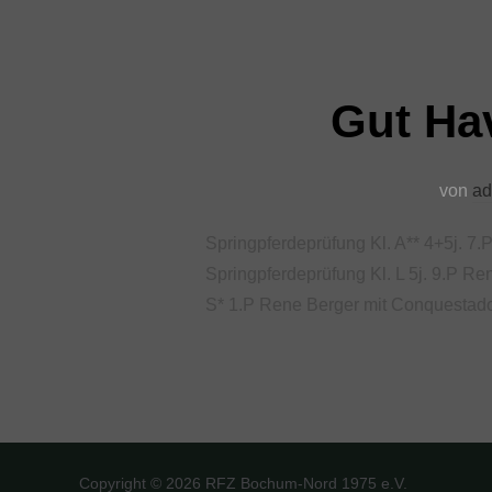
Gut Hav
von
ad
Springpferdeprüfung Kl. A** 4+5j. 7.
Springpferdeprüfung Kl. L 5j. 9.P R
S* 1.P Rene Berger mit Conquestad
Copyright © 2026 RFZ Bochum-Nord 1975 e.V.