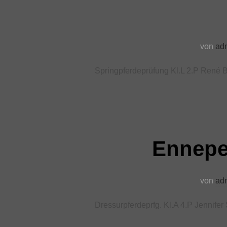
von
ad
Springpferdeprüfung Kl.L 2.P René 
Ennepe
von
ad
Dressurpferdeprfg. Kl.A 4.P Jennifer 