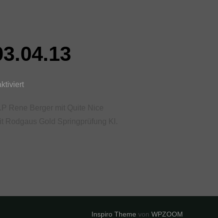
03.04.13
tiviert
5.P Rene Berger mit Quite Nice
mit Rodgaus Gold Springprüfung Kl.
Inspiro Theme
von
WPZOOM