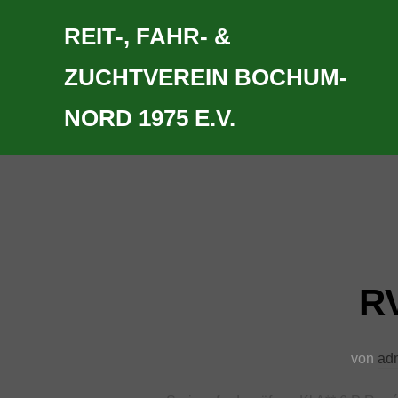
Zum
REIT-, FAHR- &
Inhalt
springen
ZUCHTVEREIN BOCHUM-
NORD 1975 E.V.
RV
von
ad