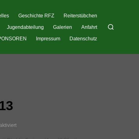
lles
Geschichte RFZ
Reiterstübchen
Suchen
Jugendabteilung
Galerien
Anfahrt
nach:
PONSOREN
Impressum
Datenschutz
013
ktiviert