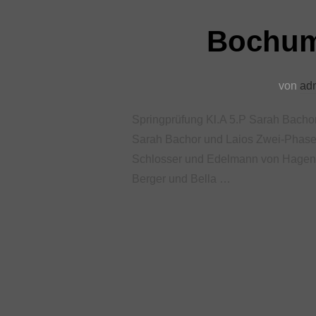
Bochum-
von
ad
Springprüfung Kl.A 5.P Sarah Bachor
Sarah Bachor und Laios Zwei-Phasen
Schlosser und Edelmann von Hagen D
Berger und Bella …