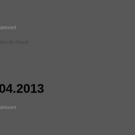
ktiviert
ella du Rouet
04.2013
ktiviert