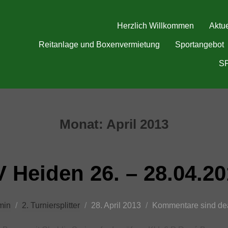
Herzlich Willkommen
Aktue
Reitanlage und Boxenvermietung
Sportangebot
S
Monat:
April 2013
 Heiden 26. – 28.04.2
Veröffentlicht
min
2. Turniersplitter
28. April 2013
Kommentare sind dea
am